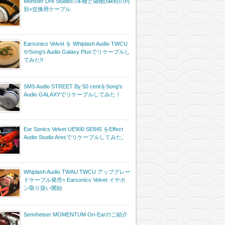
Monster Dre Studioの本物と偽物(fake)の判
別+交換用ケーブル
Earsonics Velvet を Whiplash Audio TWCU
やSong's Audio Galaxy Plusでリケーブルし
てみた!!
SMS Audio STREET By 50 centをSong's
Audio GALAXYでリケーブルしてみた！
Ear Sonics Velvet UE900 SE845 をEffect
Audio Studio Aresでリケーブルしてみた。
Whiplash Audio TWAU TWCU アップグレー
ドケーブル発売+ Earsonics Velvet イヤホ
ン取り扱い開始
Sennheiser MOMENTUM On-Earのご紹介