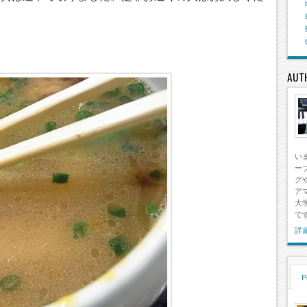
 交換用アップグレードケーブルとPlus Sound Exo Series Custom Cable Shure 交換用アップ
02/08
0 Comments
AUT
い
ー
グ
ア
大
で
詳
P