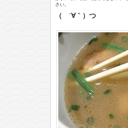
さい。
Plus Sound Ｘseries Shure custom cable
（ ´∀｀）つ
Brainwavz イヤホン【S0】【S1】比較してみた
2015/