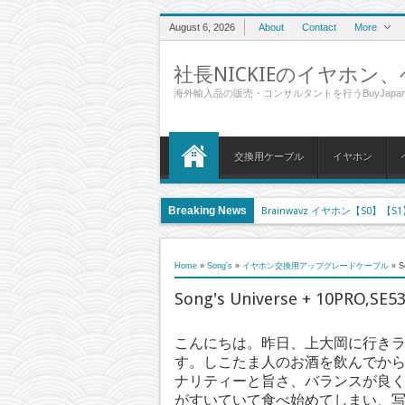
August 6, 2026
About
Contact
More
社長NICKIEのイヤホ
海外輸入品の販売・コンサルタントを行うBuyJapanの社長
交換用ケーブル
イヤホン
Breaking News
Sennheiser MOMENTUM On-
Ear Sonics Velvet UE900 SE845 をEffect Audio
Earsonics Velvet を Whiplash Audio TWCU やSon
Home
»
Song's
»
イヤホン交換用アップグレードケーブル
»
S
Whiplash Audio TWAU TWCU アップグレードケーブル
Song's Universe + 10PR
Sennheiser IE800 ｲﾔﾌｫﾝのレビュー(リケーブル予定）
こんにちは。昨日、上大岡に行き
Crystal Cable Piccolino by Effect Aud
す。しこたま人のお酒を飲んでか
Sennheiser HD650とPioneer HDJ2000をEffect A
ナリティーと旨さ、バランスが良
がすいていて食べ始めてしまい、
Effect Audio Studio Artemis シルバ