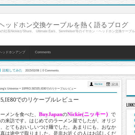
ン、ヘッドホン交換ケーブルを熱く語るブログ
NickieがShure、 Ultimate Ears、Sennheiser等のイヤホン・ヘッドホン交換ケー
ヘッドホンアンプ
Comments
Earのご紹介
2015/01/04
1 Comments
 Studio Aresでリケーブルしてみた。
2014/12/26
0 Comments
Nickie
12:11
g's Audio Galaxy Plusでリケーブルしてみた!!
ong's Universe + 10PRO,SE535,IE80でのリケーブルレビュー
2014/12/20
0 Comments
発売+ Earsonics Velvet イヤホン取り扱い開始
2014/12/17
1 Comments
O,SE535,IE80でのリケーブルレビュー
LINK
とSong's Audio Comply イヤーチップのご紹介!!
2014/07/09
2 Comments
BuyJapan
Nickie(ニッキー）
ラーメンを食べた、
の
で
io Studio 交換用アップグレード発売開始（最高級ブランドリケーブル）
2014/04/29
2 Comments
らの来訪です。はじめてのラーメン屋でしたが、オリジ
udio Studio Artemisでリケーブルしてみた
2014/04/06
0 Comments
く、とてもおいしいつけ麺でした。あまりにも、おなか
写真は途中で取りました。是非お近くの人はお試しくだ
ーアップグレードケーブルの発売開始!! イヤホン、ヘッドホンの最高峰リケーブル
2014/04/06
0 Comments