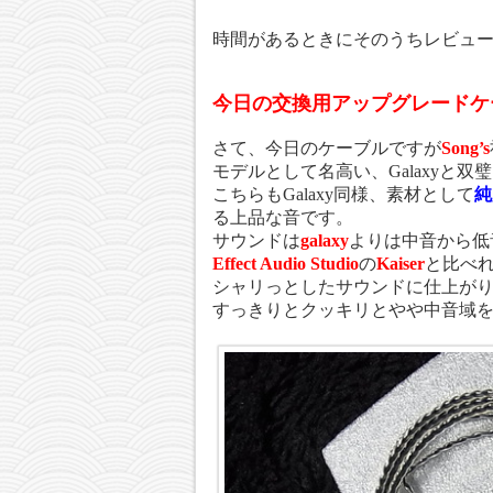
時間があるときにそのうちレビュ
今日の交換用アップグレードケ
さて、今日のケーブルですが
Song’s
モデルとして名高い、Galaxyと
こちらもGalaxy同様、素材として
純
る上品な音です。
サウンドは
galaxy
よりは中音から低
Effect Audio Studio
の
Kaiser
と比べ
シャリっとしたサウンドに仕上が
すっきりとクッキリとやや中音域