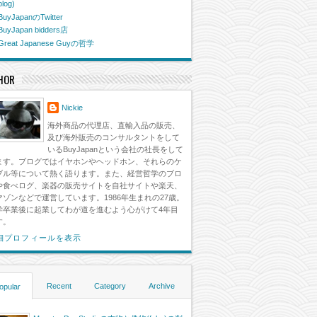
blog)
BuyJapanのTwitter
グレードケーブルのご紹介
2015/04/05
2 Comments
BuyJapan bidders店
Great Japanese Guyの哲学
HOR
Nickie
海外商品の代理店、直輸入品の販売、
及び海外販売のコンサルタントをして
いるBuyJapanという会社の社長をして
ます。ブログではイヤホンやヘッドホン、それらのケ
ブル等について熱く語ります。また、経営哲学のブロ
や食べログ、楽器の販売サイトを自社サイトや楽天、
マゾンなどで運営しています。1986年生まれの27歳。
学卒業後に起業してわが道を進むよう心がけて4年目
す。
細プロフィールを表示
Recent
Category
Archive
opular