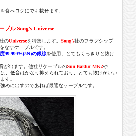
ーを食べログにでも載せます。
ーブル
Song’s Universe
社の
Universe
を特集します。
Song’s
社のフラグシップ
双璧をなすケーブルです。
度99.999%(5N)の銀線
を使用、とてもくっきりと抜け
音が出ます。他社リケーブルの
Sun Baldur MK2
や
れば、低音はかなり抑えられており、とても抜けがいい
ります。
を強めに出すのであれば最適なケーブルです。