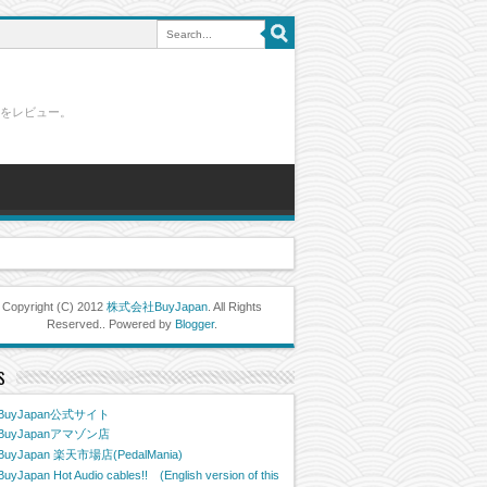
ブルをレビュー。
Copyright (C) 2012
株式会社BuyJapan
. All Rights
Reserved.. Powered by
Blogger
.
S
BuyJapan公式サイト
BuyJapanアマゾン店
BuyJapan 楽天市場店(PedalMania)
BuyJapan Hot Audio cables!! (English version of this